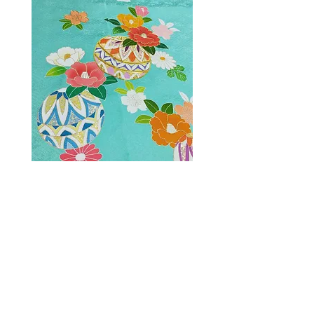
＜加工＞
​染色・金彩・最終調整
お仕立
​納品