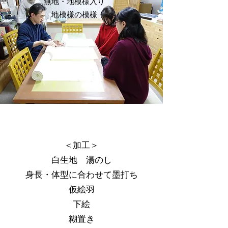
​無地・地模様入り​
​地模様の模様
＜加工＞
白生地 湯のし
身長・体型に合わせて墨打ち
仮絵羽
下絵
​糊置き