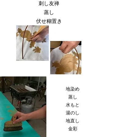
刺し友禅
蒸し
​伏せ糊置き
地染め
​蒸し​
​水もと
湯のし
地直し
金彩​