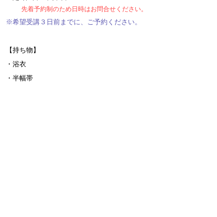
先着予約制のため日時はお問合せください。
※希望受講３日前までに、ご予約ください。
【持ち物】
・浴衣
・半幅帯
・肌着（一部式浴衣スリップでも可）
・裾除
・腰紐（２～３本）
・補正タオル（２～３枚）
・伊達締め（１本）
・帯板（前板）
・三重仮紐（お持ちであれば）
​・きものクリップ（お持ちであれば２個）