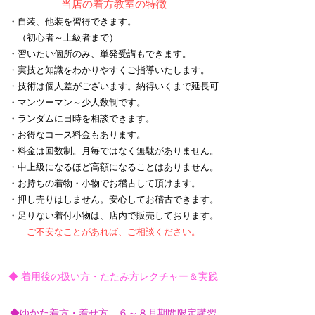
当店の着方教室の特徴
・自装、他装を習得できます。
（初心者～上級者まで）
・習いたい個所のみ、単発受講もできます。
・実技と知識をわかりやすくご指導いたします。
・技術は個人差がございます。納得いくまで
延長可
・マンツーマン～少人数制です。
・ランダムに日時を相談できます。
・お得なコース料金もあります。
・料金は回数制。月毎ではなく無駄がありません。
​・中上級になるほど高額になることはありません。
​・お持ちの着物・小物でお稽古して頂けます。
・押し売りはしません。安心してお稽古できます。
・足りない着付小物は、店内で販売しております。
ご不安なことがあれば、ご相談ください。
◆ 着用後の扱い方・たたみ方レクチャー＆実践
◆ゆかた着方・着せ方 ６～８月期間限定講習