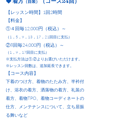
◆ 着方
（コース24回）
（自装）
【レッスン時間】1回2時間
【料金】
①４回毎12,000円（税込）～
（1，5，9，13，17，21回目に支払）
②8回毎24,000円（税込）～
（1，9，17回目に支払）
※支払方法は①,②よりお選びいただけます。
※レッスン回数は、追加延長できます。
​【コース内容】​
下着のつけ方、着物のたたみ方、半衿付
け、浴衣の着方、洒落物の着方、礼装の
着方、着物TPO、着物コーディネートの
仕方、メンテナンスについて、立ち居振
る舞いなど