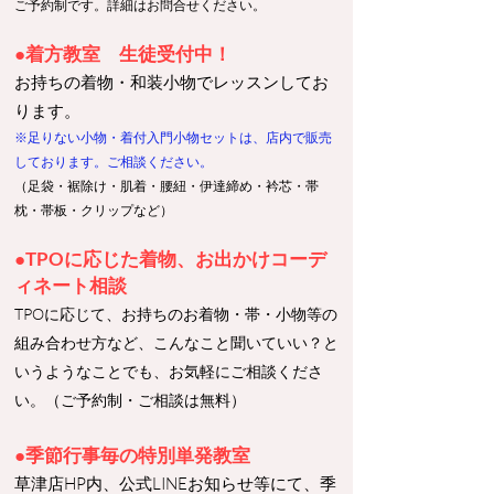
ご予約制です。詳細はお問合せください。​
●着方教室 生徒受付中！
お持ちの着物・和装小物でレッスンしてお
ります。
※足りない小物・着付入門小物セットは、店内で販売
しております。ご相談ください。
（足袋・裾除け・肌着・腰紐・伊達締め・衿芯・帯
枕・帯板・クリップなど）​
●TPOに応じた着物、お出かけコーデ
ィネート相談
TPOに応じて、
お持ちのお着物・帯・小物等の
組み合わせ方など、こんなこと聞い
ていい
？と
いうようなことでも、お気軽にご相談くださ
い。（ご予約制・
ご相談は無料）
●季節行事毎の特別単発教室
草津店HP内、公式LINEお知らせ等にて、季