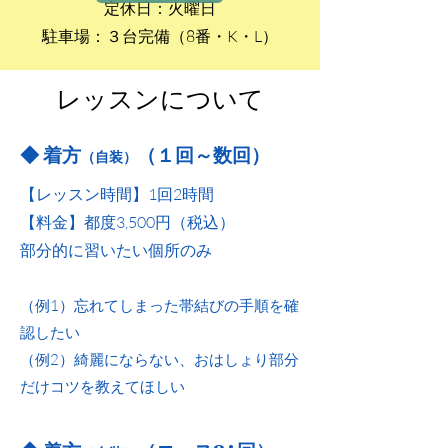
定休日：火曜日
​駐車場：３台完備（8番・K・L）
レッスンについて
◆ 着方
（１回～数回）
（自装）
【レッスン時間】1回2時間
【料金】都度3,5
00円（税込）​​
部分的に習いたい個所のみ
（例1）忘れてしまった帯結びの手順を確
認したい
​（例2）綺麗にならない、おはしょり部分
だけコツを教えてほしい