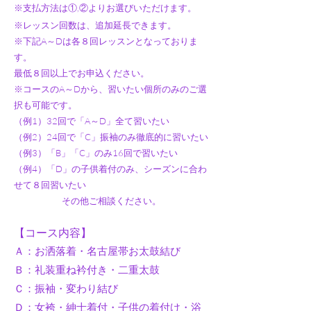
※支払方法は①,②よりお選びいただけます。
※レッスン回数は、追加延長できます。
※下記A～Dは各８回レッスンとなっておりま
す。
最低８回以上でお申込ください。
※コースのA～Dから、習いたい個所のみのご選
択も可能です。
（例1）32回で「A～D」全て習いたい
（例2）24回で「C」振袖のみ徹底的に習いたい
（例3）「B」「C」のみ16回で習いたい
（例4）「D」の子供着付のみ、シーズンに合わ
せて８回習いたい
その他ご相談ください。
【コース内容】
Ａ：お洒落着・名古屋帯お太鼓結び
Ｂ：礼装重ね衿付き・二重太鼓
Ｃ：振袖・変わり結び
​Ｄ：女袴・紳士着付・子供の着付け・浴