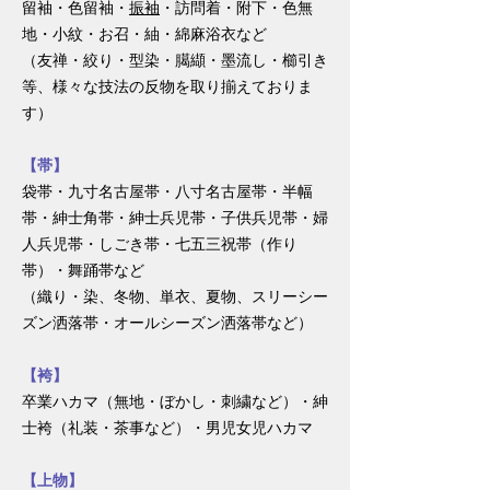
留袖・色留袖・
振袖
・訪問着・附下・色無
地・小紋・お召・紬・綿麻浴衣など
（友禅・絞り・型染・臈纈・墨流し・櫛引き
等、様々な技法の反物を取り揃えておりま
す）
【帯】
袋帯・九寸名古屋帯・八寸名古屋帯・半幅
帯・紳士角帯・紳士兵児帯・子供兵児帯・婦
人兵児帯・しごき帯・七五三祝帯（作り
帯）・舞踊帯など
（織り・染、冬物、単衣、夏物、スリーシー
ズン洒落帯・オールシーズン洒落帯など）
【袴】
卒業ハカマ（無地・ぼかし・刺繍など）・紳
士袴（礼装・茶事など）・男児女児ハカマ
【上物】