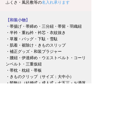
ふくさ・風呂敷等の
名入れ承ります
【和装小物】
・
帯揚げ・帯締め・三分紐・帯留・羽織紐
・半衿・重ね衿・衿芯
・衣紋抜き
・
草履・バッグ・下駄・雪駄
・肌着・裾除け・きものスリップ
・補正グッズ・和装ブラジャー
・腰紐・伊達締め・ウエストベルト・コーリ
ンベルト・三重仮紐
・帯枕・枕紐・帯板
・きものクリップ（サイズ：大中小）
・髪飾り（結婚式・成人式・七五三・お洒落
用など）
・紳士用小物・子供用小物（袴セット・筥迫
セットなど）
・足袋 Ｓ～４Ｌ（子供用、婦人用、紳士
用）（冬用・夏用・靴下足袋など）
・扇子（留袖末広・色留袖末広・紳士礼装
用・舞踊扇子・七五三用など）