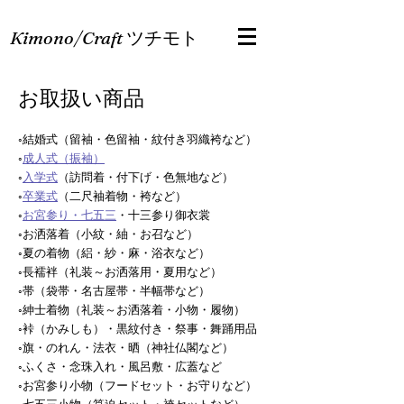
Kimono/Craft
ツチモト
​お取扱い商品
◦結婚式（留袖・色留袖・紋付き羽織袴など）
◦
成人式（振袖）
◦
入学式
（訪問着・付下げ・色無地など）
◦
卒業式
（二尺袖着物・袴など）
◦
お宮参り・七五三
・十三参り御衣裳
◦お洒落着（小紋・紬・お召など）
◦夏の着物（絽・紗・麻・浴衣など）
◦長襦袢（礼装～お洒落用・夏用など）
◦帯（袋帯・名古屋帯・半幅帯など）
◦紳士着物（礼装～お洒落着・小物・履物）
◦
裃（かみしも）・黒紋付き・祭事・舞踊用品
◦旗・のれん・法衣・晒（神社仏閣など）
◦ふくさ・念珠入れ・風呂敷・広蓋など
◦お宮参り小物（フードセット・お守りなど）