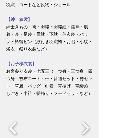
羽織・コートなど反物・ショール
【紳士衣裳】
紳士きもの・袴・羽織・羽織紐・襦袢・肌
着・帯・足袋・雪駄・下駄・信玄袋・バッ
グ・衿留ピン（紋付き羽織袴・お召・小紋・
浴衣・祭り衣裳など）
【お子様衣裳】
お宮参り衣裳・七五三
（一つ身・三つ身・四
つ身・被布コート・帯・筥迫セット・袴セッ
ト・草履・バッグ・巾着・帯揚げ・帯締め・
しごき・半衿・髪飾り・フードセットなど）