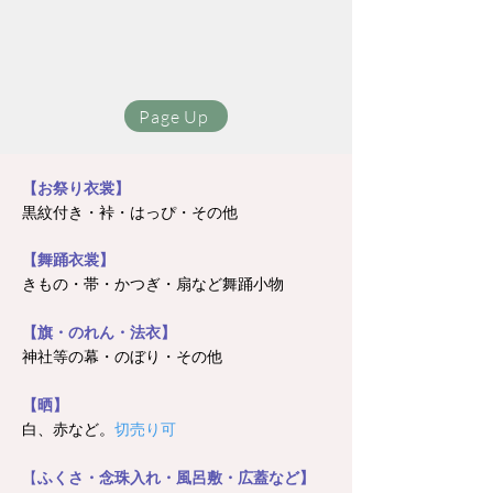
Page Up
【お祭り衣裳】
黒紋付き・裃・はっぴ・その他
【舞踊衣裳】
きもの・帯・かつぎ・扇など舞踊小物
【旗・のれん・法衣】
神社等の幕・のぼり・その他
【晒】
白、赤など。
切売り可
【
ふくさ・念珠入れ・風呂敷・広蓋など】