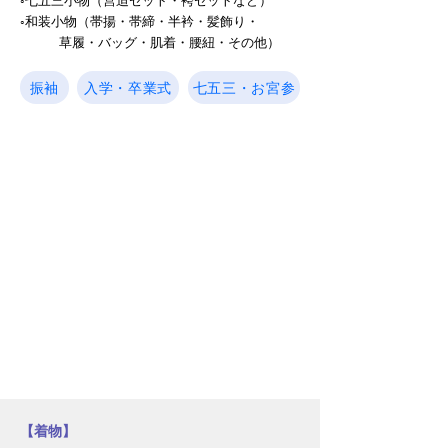
◦七五三小物（筥迫セット・袴セットなど）
◦和装小物（帯揚・帯締・半衿・髪飾り・
草履・バッグ・肌着・腰紐・その他）
振袖
入学・卒業式
七五三・お宮参
【着物】